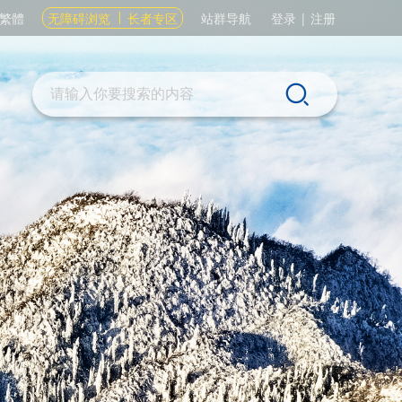
繁體
无障碍浏览
长者专区
站群导航
登录
|
注册