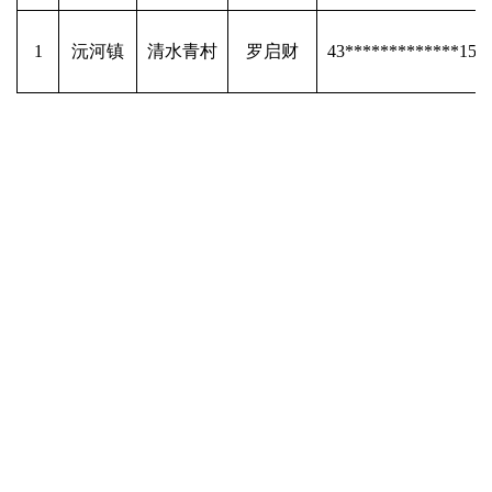
1
沅河镇
清水青村
罗启财
43*************15