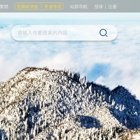
繁體
无障碍浏览
长者专区
站群导航
登录
|
注册