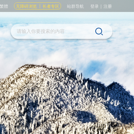
繁體
无障碍浏览
长者专区
站群导航
登录
|
注册