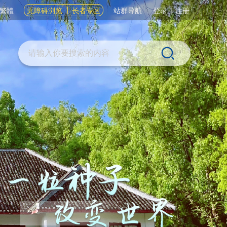
繁體
无障碍浏览
长者专区
站群导航
登录
|
注册