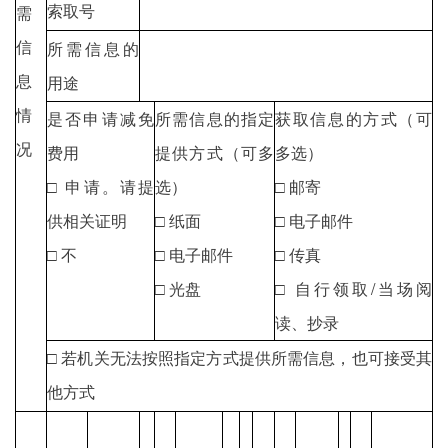
索取号
需
信
所需信息的
息
用途
情
是否申请减免
所需信息的指定
获取信息的方式（可
况
费用
提供方式（可多
多选）
□ 申请。请提
选）
□ 邮寄
供相关证明
□ 纸面
□ 电子邮件
□ 不
□ 电子邮件
□ 传真
□ 光盘
□ 自行领取/当场阅
读、抄录
□ 若机关无法按照指定方式提供所需信息，也可接受其
他方式