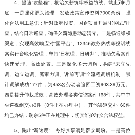
4、提速“攻坚程”，根治欠薪筑牢权益防线。截止到6月
底：一是强化源头治理，发放政策宣传资料7000余份，强
化合法用工意识；针对政府投资、国企项目开展“拉网式”排
查，结合日常巡查，确保欠薪隐患动态清零。二是畅通维权
渠道，实现高效响应对“国平台”、12345政务热线等投诉线
索实行台账化管理，坚持“日梳理、日研判”，推动欠薪案件
快速受理、高效处置。三是深化多元调解，构建“未立先
调、边立边调、庭审力调、诉前再调”全流程调解机制，累
计调解成功177件，为453名劳动者追回工资903.39万元。
四是提升仲裁质效，高效办理各类信访案件168件，其中中
央巡视组交办3件（3件正在办理中）、其他渠道交办163件
均已办结，剩余5件正在处理中，切实维护群众合法权益。
5、跑出“新速度”，办好实事满足群众期盼。一是高位