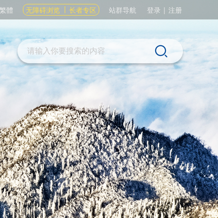
繁體
无障碍浏览
长者专区
站群导航
登录
|
注册