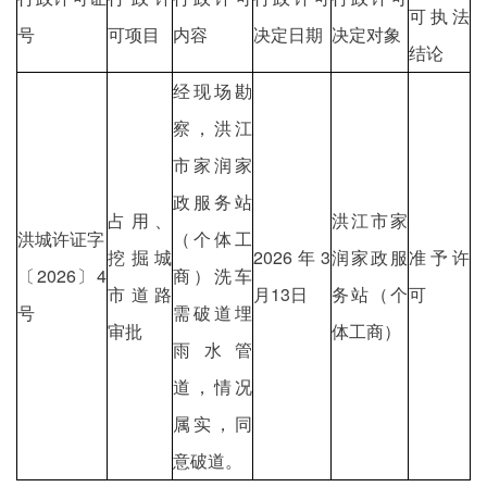
可执法
号
可项目
内容
决定日期
决定对象
结论
经现场勘
察，洪江
市家润家
政服务站
占用、
洪江市家
洪城许证字
（个体工
挖掘城
2026年3
润家政服
准予许
〔2026〕4
商）洗车
市道路
月13日
务站（个
可
号
需破道埋
审批
体工商）
雨水管
道，情况
属实，同
意破道。