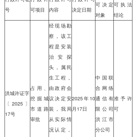
可决定
可执法
号
可项目
内容
决定日期
对象
结论
经现场勘
察，该工
程是安装
治安探
头，属民
生工程，
中国联
占用、
由政府会
合网络
洪城许证字
挖掘城
议决定安
2025年10
通信有
准予许
〔2025〕
市道路
装，我局
月17日
限公司
可
17号
审批
从实际情
洪江市
况认定，
分公司