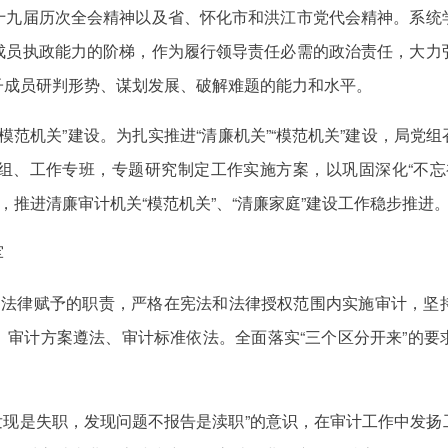
十九届历次全会精神以及省、怀化市和洪江市党代会精神。系统
成员执政能力的阶梯，作为履行领导责任必需的政治责任，大力
子成员研判形势、谋划发展、破解难题的能力和水平。
“模范机关”建设。为扎实推进“清廉机关”“模范机关”建设，局
组、工作专班，专题研究制定工作实施方案，以巩固深化“不忘
，推进清廉审计机关“模范机关”、“清廉家庭”建设工作稳步推进
军
和法律赋予的职责，严格在宪法和法律授权范围内实施审计，坚
、审计方案遵法、审计标准依法。全面落实“三个区分开来”的要
发现是失职，发现问题不报告是渎职”的意识，在审计工作中发