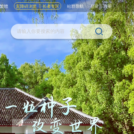
繁體
无障碍浏览
长者专区
站群导航
登录
|
注册