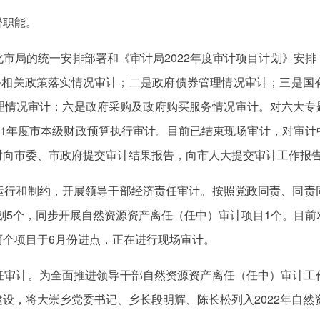
督职能。
市局的统一安排部署和《审计局2022年度审计项目计划》安
任务相关政策落实情况审计；二是政府债券管理情况审计；三是国
情况审计；六是政府采购及政府购买服务情况审计。对六大专题板
21年度市本级财政预算执行审计。目前已结束现场审计，对审
时向市委、市政府提交审计结果报告，向市人大提交审计工作报
运行和制约，开展领导干部经济责任审计。按照党政同责、同责
计划5个，同步开展自然资源资产离任（任中）审计项目1个。目
两个项目于6月份进点，正在进行现场审计。
任审计。为全面推进领导干部自然资源资产离任（任中）审计工
设，将大崇乡党委书记、乡长段明辉、陈长松列入2022年自然