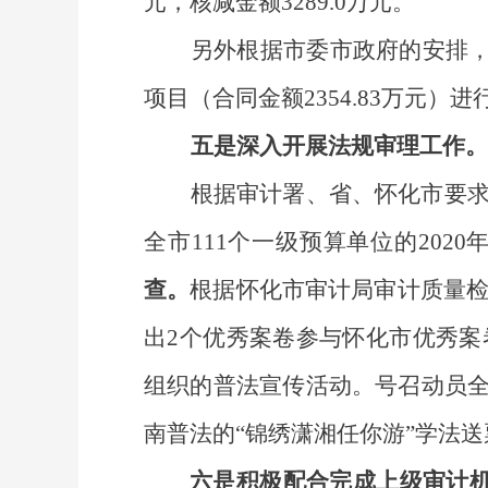
元，核减金额3289.0万元
。
另外
根据
市委市政府的安排
项目（合同金额2354.83万元）
五是
深入开展法规审理工作
。
根据审计署、省、怀化市要
全市
111个一级预算单位的20
查
。
根据怀化市审计局审计质量
出2个优秀案卷参与怀化市优秀案
组织的普法宣传活动。号召动员
南普法的“锦绣潇湘任你游”学法
六是
积极配合
完成
上级审计