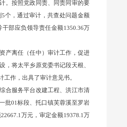
计。按照党政同责、同责同审的要
划
5个
，通过审计，共查处问题金额
导干部应负领导责任金额1350.36万
资产离任（任中）审计工作，促进
设，将太平乡
原
党委书记段天根、
计工作，出具了审计意见书
。
综合服务平台改建工程
、洪江市
清
一批
01标段
、
托口镇芙蓉溪至罗岩
67.1万元，审定金额19378.1万