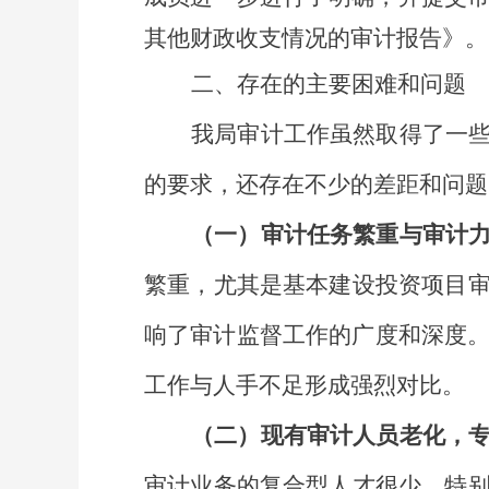
其他财政收支情况的审计报告》。
二、
存在的主要
困难和问题
我局审计工作虽然取得了一
的要求，还存在不少的差距和问题
（
一
）
审计任务繁重与审计
繁重，尤其是基本建设投资项目
响了审计监督工作的广度和深度
工作
与
人手不足形成强烈
对
比
。
（
二
）
现有审计人员老化，
审计业务的复合型人才很少。特