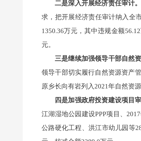
二是
深入开展经济责任审计
求，把开展经济责任审计纳入全
1350.36万元，其中违规金额56
元
。
三是
继续加强领导干部自然
领导干部切实履行自然资源资产
原
乡长向有岩列入
20
2
1
年自然资
四是
加强政府投资建设项目
江湖湿地公园建设
PPP项目
、
201
公路硬化工程、洪江市幼儿园
等
2