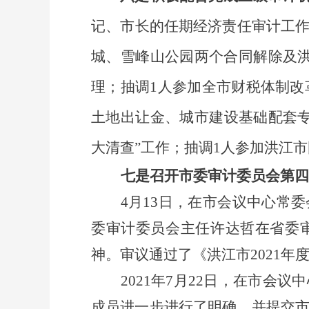
记、
市
长的任期经济责任审计工
城、雪峰山公园两个合同解除及
理；
抽调
1人参加全市
财税体制改
土地出让金、城市建设基础配套
大清查”工作；抽调1人参加洪江
七是
召开市委审计委员会第
四
4月13日
，
在
市会议中心常委
委审计委员会主任许达哲在省委
神。审议通过了《洪江市
2021
2021年7月22日，在市
成员进一步进行了明确，并提交市