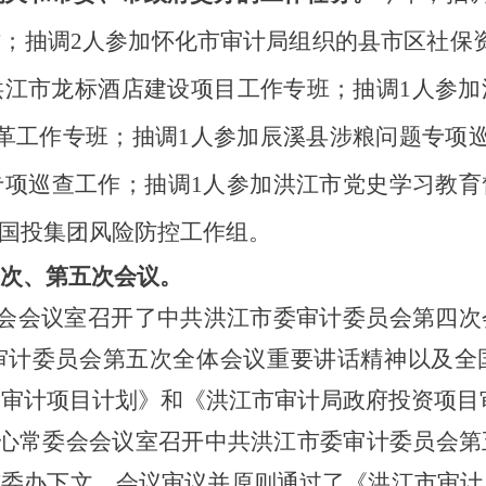
作
；
抽调
2
人参加怀化市
审计局
组织的
县市区社保
洪江市龙标酒店建设项目工作专班；抽调
1
人参加
革
工作专班
；抽调
1人参加辰溪县涉粮问题专项巡
专项巡查工作；
抽调
1
人参加洪江市党史学习教育
市国投集团风险防控工作组。
次
、第五次
会议
。
会会议室召开
了
中共洪江市委审计委员会第四次
审计委员会第五次全体会议重要讲话精神以及全
年度审计项目计划》
和
《洪江市审计局政府投资项目
会议中心常委会会议室召开中共洪江市委审计委员会
委办下文。会议审议并原则通过了《洪江市审计局