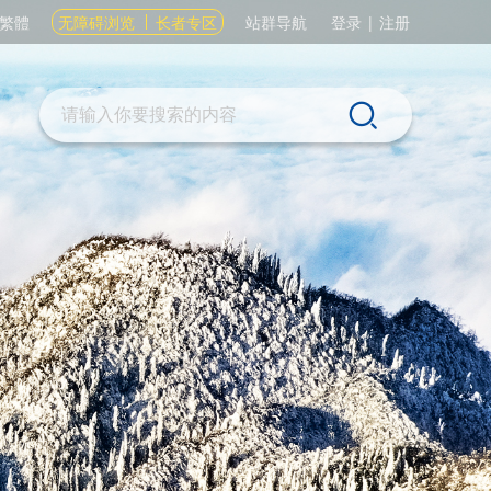
繁體
无障碍浏览
长者专区
站群导航
登录
|
注册