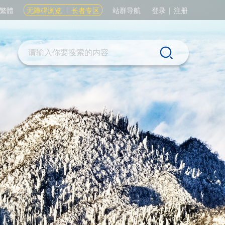
繁體
无障碍浏览
长者专区
站群导航
登录
|
注册