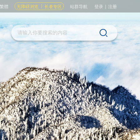
繁體
无障碍浏览
长者专区
站群导航
登录
|
注册