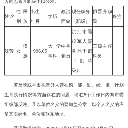
芳同志晋升职级予以公示。
性
民
出生
政治
现任职务
拟晋升职
姓 名
学历
备注
别
族
年月
面貌
（职级）
级
洪江市退
役军人事
汉
大学
中共
三级主任
沈芳
女
1986.05
务局干部
族
本科
党员
科员
（副科
级）
若反映或举报拟晋升人选在德、能、勤、绩、廉、计划
生育执行情况等方面存在的问题，请在5个工作日内向市委
组织部反映。凡以单位名义的要加盖公章，以个人名义的应
留真实姓名、单位和联系地址。