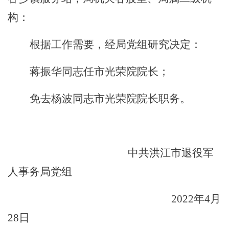
构：
根据工作需要，
经
局党组研究决定：
蒋振华同志任市光荣院院长；
免去杨波同志市光荣院院长职务。
中共洪江市
退役军
人事务局
党组
20
22
年
4
月
28
日