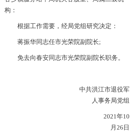
构：
根据工作需要，
经
局党组研究决定：
蒋振华同志任市光荣院副院长;
免去向春安同志市光荣院副院长职务。
中共洪江市
退役军
人事务局
党组
20
21
年
10
月
26
日