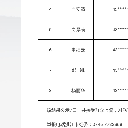
4
向安清
43******
5
向厚满
43******
6
申细云
43******
7
邹 凯
43******
8
杨丽华
43******
该结果公示7日，并接受群众监督，对联
举报电话洪江市纪委：0745-7732659