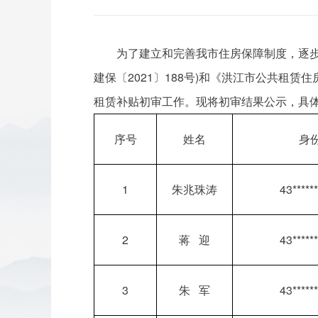
为了建立和完善我市住房保障制度，逐
建保〔2021〕188号)和《洪江市公共租赁
租赁补贴初审工作。现将初审结果公示，具
序号
姓名
身
1
朱兆珠涛
43******
2
蒋 迎
43******
3
朱 军
43******