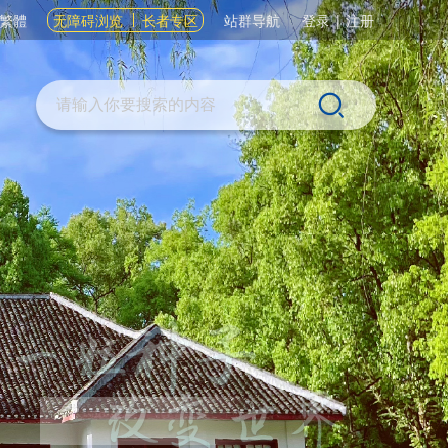
繁體
无障碍浏览
长者专区
站群导航
登录
|
注册