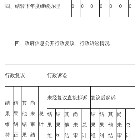
四、结转下年度继续办理
0
0
0
0
0
0
0
四、政府信息公开行政复议、行政诉讼情况
行政复议
行政诉讼
未经复议直接起诉
复议后起诉
结
结
其
尚
果
果
他
未
总
结
结
其
尚
结
结
其
尚
维
纠
结
审
计
果
果
他
未
总
果
果
他
未
总
持
正
果
结
维
纠
结
审
计
维
纠
结
审
计