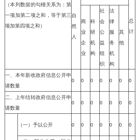
（本列数据的勾稽关系为：第
社
法
一项加第二项之和，等于第三
自
总
商
科
会
律
项加第四项之和）
然
计
业
研
公
服
其
人
企
机
益
务
他
业
构
组
机
织
构
一、本年新收政府信息公开申
0
0
0
0
0
0
0
请数量
二、上年结转政府信息公开申
0
0
0
0
0
0
0
请数量
（一）予以公开
0
0
0
0
0
0
0