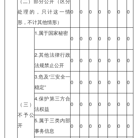
（二）部分公开（区分
处理的，只计这一情
0
0
0
0
0
0
0
形，不计其他情形）
1.属于国家秘密
0
0
0
0
0
0
0
2.其他法律行政
0
0
0
0
0
0
0
法规禁止公开
3.危及“三安全一
0
0
0
0
0
0
0
稳定”
4.保护第三方合
0
0
0
0
0
0
0
（三）
法权益
不予公
5.属于三类内部
开
0
0
0
0
0
0
0
事务信息