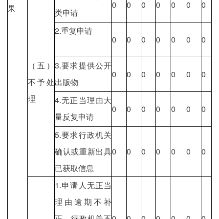
0
0
0
0
0
0
0
果
类申请
2.重复申请
0
0
0
0
0
0
0
（五）
3.要求提供公开
0
0
0
0
0
0
0
不予处
出版物
理
4.无正当理由大
0
0
0
0
0
0
0
量反复申请
5.要求行政机关
确认或重新出具
0
0
0
0
0
0
0
已获取信息
1.申请人无正当
理由逾期不补
正、行政机关不
0
0
0
0
0
0
0