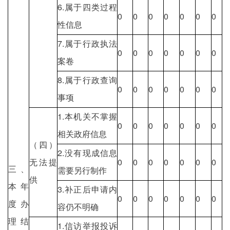
6.属于四类过程
0
0
0
0
0
0
0
性信息
7.属于行政执法
0
0
0
0
0
0
0
案卷
8.属于行政查询
0
0
0
0
0
0
0
事项
1.本机关不掌握
0
0
0
0
0
0
0
相关政府信息
（四）
2.没有现成信息
无法提
0
0
0
0
0
0
0
三、
需要另行制作
供
本年
3.补正后申请内
0
0
0
0
0
0
0
度办
容仍不明确
理结
1.信访举报投诉