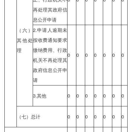
再处理其政府信
息公开申请
2.申请人逾期未
（六）
按收费通知要求
其他处
缴纳费用、行政
理
0
0
0
0
0
0
0
机关不再处理其
政府信息公开申
请
3.其他
0
0
0
0
0
0
0
（七）总计
0
0
0
0
0
0
0