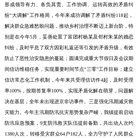
形成领导有力、各负其责、工作协调、运转高效的矛盾纠
纷“大调解”工作格局，今年来成功调解了矛盾纠纷118起，
解决群众急难愁盼问题，推动乡村治理不断迈上新台阶，特
别是在今年5月，妥善处置了富团村杨某及邻村朱某
的
婚恋
纠纷，及时平息了双方因彩礼返还等引发的矛盾升级，有效
防止了恶性治安隐患的蔓延；圆满完成重大节假日及会议期
间信访维稳任务，实现重要时间节点
“三零”工作目标；建立
信访常态化工作
机制
，今年来共受理信访件
4起，及时受理
率100%，按期答复率100%，实现矛盾化解在萌芽，问题解
决在基层，全年未出现进京非访事件。三是强化汛期减灾救
灾能力。今年主汛期防汛抗灾形势复杂严峻，我镇提前启动
防汛应急预案，9支防汛救灾队伍提前备勤，共出动人次约
1380人次，转移受灾群众64户182人，全力守护了人民群众