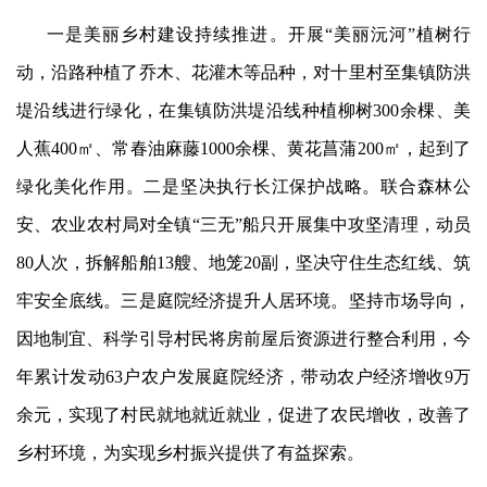
一是美丽乡村建设持续推进。开展
“美丽沅河”植树行
动，沿路种植了乔木、花灌木等品种，对十里村至集镇防洪
堤沿线
进行
绿化，在集镇防洪堤
沿线
种植柳树
300余棵、美
人蕉400㎡、常春油麻藤1000余棵、黄花
菖蒲
200㎡，起到了
绿化美化作用。二是坚决执行长江保护战略。联合森林公
安、农业农村局对全镇“三无”船只开展集中攻坚清理，动员
80人次，拆解船舶13艘、地笼20副，坚决守住生态红线、筑
牢安全底线。三是庭院经济提升人居环境。坚持市场导向，
因地制宜、科学引导村民将房前屋后资源进行整合利用，今
年累计发动63户农户发展庭院经济，带动农户经济增收9万
余元，实现了村民就地就近就业，促进了农民增收，改善了
乡村环境，为实现乡村振兴提供了有益探索。