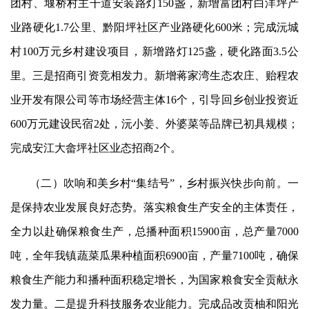
团村、堰桥村主干道安装路灯150盏，新增富团村白洋坪产
业路硬化1.7公里、黔阳坪社区产业路硬化600米；完成沅城
村100万
元
乡村建设项目，新增路灯
125盏，硬化路面3.5公
里。三是招商引资竞相发力。新增蒋家湾生态农庄
、
贻程农
业开发有限公司等市场经营主体
16个，引导回乡创业投资近
600万元建设民宿2处，沅小姜、外婆菜等品牌已初具规模；
完成安江大畲坪社区业态招商2个。
（二）吹响和美乡村
“集结号”，乡村振兴快步向前。一
是保持农业发展良好态势。落实粮食生产安全的主体责任，
全力以赴确保粮食生产，总播种面积15900亩，总产量7000
吨，全年我镇蔬菜瓜果种植面积6900亩，产量7100吨，确保
粮食生产能力和播种面积稳定增长，为国家粮食安全贡献永
发力量。二是提升科技服务农业能力。完成品改贡柚和阳光