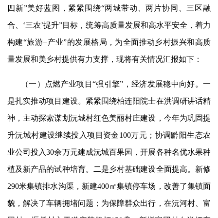
四新”美好蓝图，紧紧围绕“两城带动、两片协同、三区融
合、
‘
三农
’
提升
”目标，统筹高质量发展和高水平安全，着力
构建“旅游+产业”的发展格局，为全面推动乡村振兴和高质
量发展和美乡村提供有力支撑，现将有关情况汇报如下：
（一）点燃产业项目
“强引擎”，经济发展稳中向好。一
是扎实推动项目建设。紧紧围绕柏连阳院士在洪调研讲话精
神，主动探索谋划沅城村红色美丽村庄建设，今年为巩固提
升沅城村建设继续投入项目资金100万元；协调黔阳生态农
业公司投入30余万元建成沅城百果园，开展各种名优水果种
植及新产品的试种培育。二是乡村基础建设全面提高。新修
290米集镇排水沟渠，新建400㎡集镇停车场，改善了集镇面
貌，解决了车辆拥堵问题；为保障群众出行，在沅河村、富