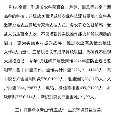
一号120余亩，引进省农科院百合、芦笋、甜瓜等20余个新
品种的种植，并建成20亩沅城村农业科技流转基地；全年共
邀请23名农业领域专家为农技人员、务农群众
答疑
解惑，受
益人员达百余人次，不仅增强其实践操作能力和解决问题的
能力，更为实施乡村振兴战略、推进农业高质量发展注
入
“科技力量”。三是脱贫
攻坚
成果持续巩固。为确保不出现
大规模返贫，今年
9月组织开展沅河镇2024年度防止返贫监
测帮扶集中排查工作。全镇共计排查3776户，11745人，其
中脱贫户含监测对象576户1990人，退捕渔民68户175人。入
户排查3044户9832人，电话、微信等排查495户1295人，村
级研判235户614人，新识别突发严重困难户1户2人。
（三）打赢绿水青山
“保卫战”，生态环境日益改善。