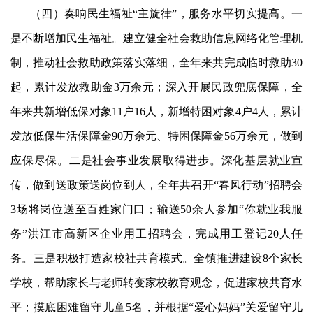
（四）奏
响
民生福祉
“主旋律”，服务水平切实提高。一
是不断增加民生福祉。建立健全社会救助信息网络化管理机
制，推动社会救助政策落实落细，全年来共完成临时救助30
起，累计发放救助金3万余元；深入开展民政兜底保障，全
年来共新增低保对象11户16人，新增特困对象4户4人，累计
发放低保生活保障金90万余元、特困保障金56万余元，做到
应保尽保。二是社会事业发展取得进步。深化基层就业宣
传
，
做到送政策送岗位到人，全年共召开
“春风行动”招聘会
3场将岗位送至百姓家门口；输送50余人参加“你就业我服
务”洪江市高新区企业用工招聘会，完成用工登记20人任
务。三是积极打造家校社共育
模式
。全镇推进建设
8个家长
学校，帮助家长与老师转变家校教育观念，促进家校共育水
平；摸底困难留守儿童5名，并根据“爱心妈妈”关爱留守儿