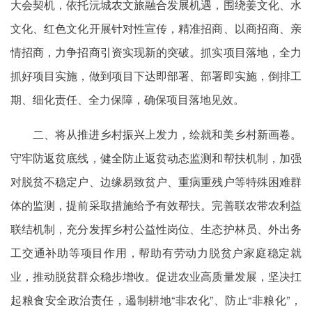
大会契机，依托沅城农文旅融合发展机遇，围绕姜文化、水
文化、红色文化开展针对性宣传，精准招商、以商招商、亲
情招商，力争招商引资实现新的突破。抓实项目落地，全力
抓好项目实施，做到项目下达即部署、部署即实施，倒排工
期、细化责任、全力保障，确保项目落地见效。
二、将从推进乡村振兴上发力，绘就和美乡村新画卷。
守牢防返贫底线，健全防止返贫动态监测和帮扶机制，加强
对脱贫不稳定户、边缘易致贫户、重病重残户等特殊困难群
体的监测，提前采取措施给予有效帮扶。完善联农带农利益
联结机制，充分发挥乡村公益性岗位、生态护林员、外出务
工交通补助等项目作用，帮助有劳动力脱贫户家庭稳定就
业，推动脱贫群众稳步增收。促进农业高质量发展，坚决扛
起粮食安全政治责任，遏制耕地“非农化”、防止“非粮化”，