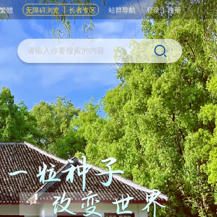
繁體
无障碍浏览
长者专区
站群导航
登录
|
注册