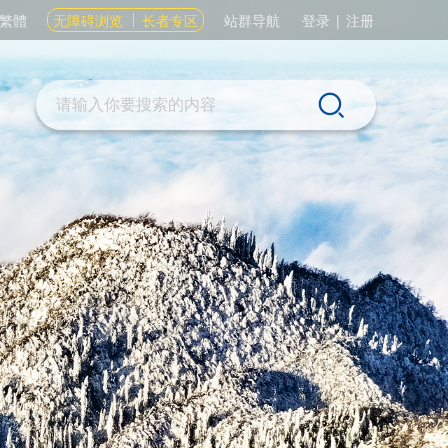
繁體
无障碍浏览
长者专区
站群导航
登录
|
注册