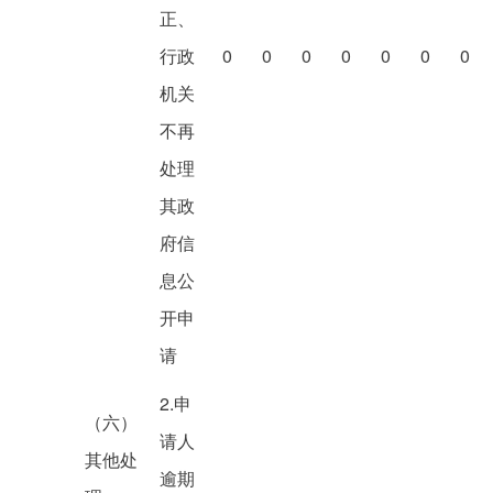
正、
行政
0
0
0
0
0
0
0
机关
不再
处理
其政
府信
息公
开申
请
2.申
（六）
请人
其他处
逾期