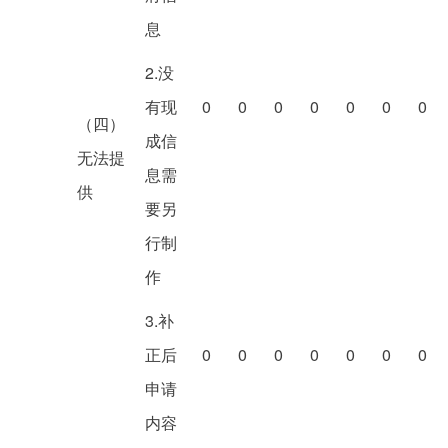
息
2.没
有现
0
0
0
0
0
0
0
（四）
成信
无法提
息需
供
要另
行制
作
3.补
正后
0
0
0
0
0
0
0
申请
内容