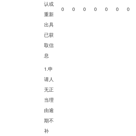
认或
0
0
0
0
0
0
0
重新
出具
已获
取信
息
1.申
请人
无正
当理
由逾
期不
补