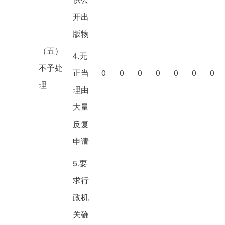
开出
版物
（五）
4.无
不予处
正当
0
0
0
0
0
0
0
理
理由
大量
反复
申请
5.要
求行
政机
关确