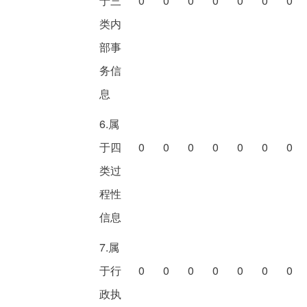
于三
0
0
0
0
0
0
0
类内
部事
务信
息
6.属
于四
0
0
0
0
0
0
0
类过
程性
信息
7.属
于行
0
0
0
0
0
0
0
政执