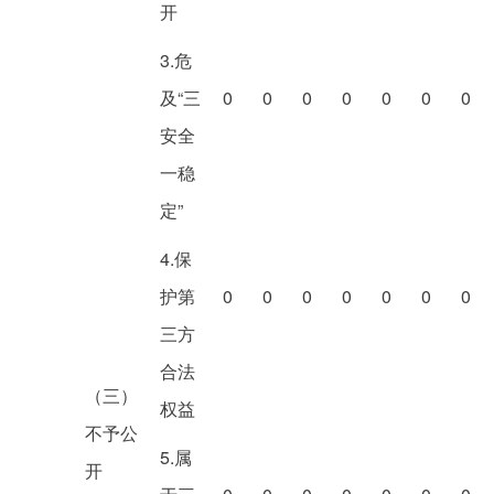
开
3.危
及“三
0
0
0
0
0
0
0
安全
一稳
定”
4.保
护第
0
0
0
0
0
0
0
三方
合法
（三）
权益
不予公
5.属
开