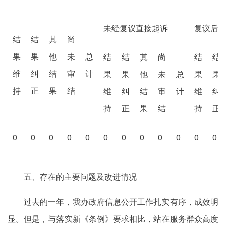
未经复议直接起诉
复议后
结
结
其
尚
果
果
他
未
总
结
结
其
尚
结
结
维
纠
结
审
计
果
果
他
未
总
果
果
持
正
果
结
维
纠
结
审
计
维
纠
持
正
果
结
持
正
0
0
0
0
0
0
0
0
0
0
0
0
五、存在的主要问题及改进情况
过去的一年，我办政府信息公开工作扎实有序，成效明
显。但是，与落实新《条例》要求相比，站在服务群众高度