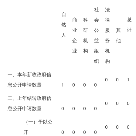
社
法
自
总
商
科
会
律
然
计
业
研
公
服
其
人
企
机
益
务
他
业
构
组
机
织
构
一、本年新收政府信
0
0
1
息公开申请数量
1
0
0
0
二、上年结转政府信
0
0
0
息公开申请数量
0
0
0
0
（一）予以公
0
0
0
开
0
0
0
0