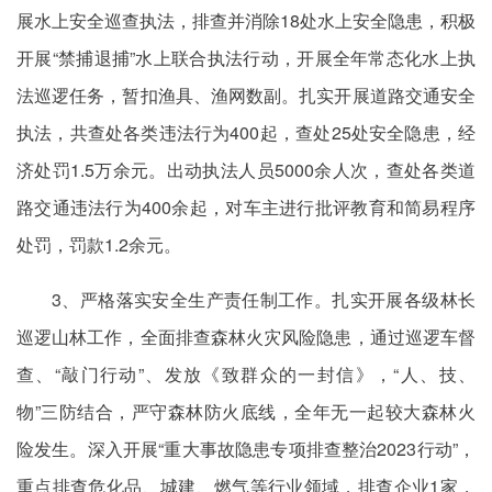
展水上安全巡查执法，排查并消除18处水上安全隐患，积极
开展“禁捕退捕”水上联合执法行动，开展全年常态化水上执
法巡逻任务，暂扣渔具、渔网数副。扎实开展道路交通安全
执法，共查处各类违法行为400起，查处25处安全隐患，经
济处罚1.5万余元。出动执法人员5000余人次，查处各类道
路交通违法行为400余起，对车主进行批评教育和简易程序
处罚，罚款1.2余元。
3、严格落实安全生产责任制工作。扎实开展各级林长
巡逻山林工作，全面排查森林火灾风险隐患，通过巡逻车督
查、“敲门行动”、发放《致群众的一封信》，“人、技、
物”三防结合，严守森林防火底线，全年无一起较大森林火
险发生。深入开展“重大事故隐患专项排查整治2023行动”，
重点排查危化品、城建、燃气等行业领域，排查企业1家，