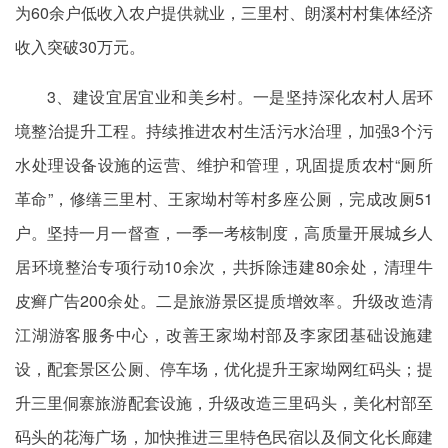
为60余户低收入农户提供就业，三里村、朗溪村村集体经济
收入突破30万元。
3、建设宜居宜业和美乡村。一是坚持深化农村人居环
境整治提升工程。持续推进农村生活污水治理，加强3个污
水处理设备设施的运营、维护和管理，巩固提质农村“厕所
革命”，修缮三里村、王家坳村等村多座公厕，完成改厕51
户。坚持一月一督查，一季一考核制度，高质量开展城乡人
居环境整治专项行动10余次，共拆除违建80余处，清理牛
皮癣广告200余处。二是旅游景区提质增效率。升级改造清
江湖游客服务中心，改善王家坳村部及李家团基础设施建
设，配套景区公厕、停车场，优化提升王家坳网红码头；提
升三里侗寨旅游配套设施，升级改造三里码头，美化村部至
码头的花海广场，加快推进三里特色民宿以及侗文化长廊建