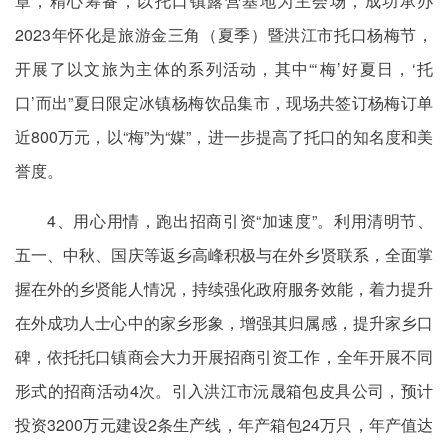
章，精心筹备，以托口镇露营基地为主会场，成功承办
2023年怀化是旅游金三角（夏季）暨洪江市托口杨梅节，
开展了以文旅为主体的系列活动，其中“‘梅’好夏日，‘托
口’而出”夏日限定冰镇杨梅饮品集市，现场共签订杨梅订单
近800万元，以“梅”为“媒”，进一步提高了托口的知名度和美
誉度。
4、用心用情，跑出招商引资“加速度”。利用清明节、
五一、中秋、国庆等返乡高峰积极与在外乡贤联系，全面掌
握在外的乡贤能人情况，持续强化政府服务效能，着力提升
在外成功人士心中的家乡形象，增强其归属感，提升家乡口
碑，依托托口镇商会大力开展招商引资工作，全年开展不同
形式的招商活动4次。引入洪江市沅晟箱包皮具公司，预计
投资3200万元建设2条生产线，年产箱包24万只，年产值达