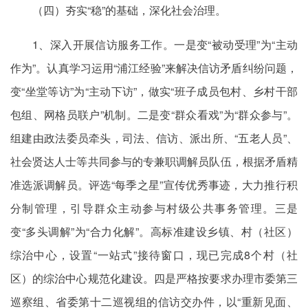
（四）夯实“稳”的基础，深化社会治理。
1、深入开展信访服务工作。一是变“被动受理”为“主动
作为”。认真学习运用“浦江经验”来解决信访矛盾纠纷问题，
变“坐堂等访”为“主动下访”，做实“班子成员包村、乡村干部
包组、网格员联户”机制。二是变“群众看戏”为“群众参与”。
组建由政法委员牵头，司法、信访、派出所、“五老人员”、
社会贤达人士等共同参与的专兼职调解员队伍，根据矛盾精
准选派调解员。评选“每季之星”宣传优秀事迹，大力推行积
分制管理，引导群众主动参与村级公共事务管理。三是
变“多头调解”为“合力化解”。高标准建设乡镇、村（社区）
综治中心，设置“一站式”接待窗口，现已完成8个村（社
区）的综治中心规范化建设。四是严格按要求办理市委第三
巡察组、省委第十二巡视组的信访交办件，以“重新见面、