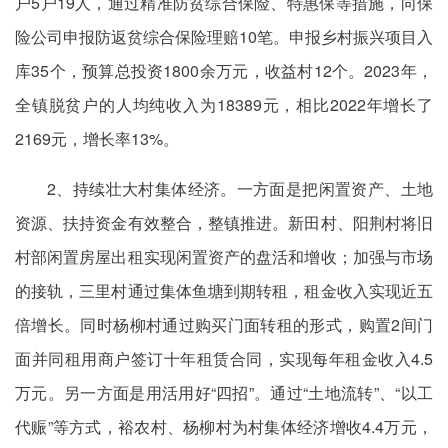
户5户19人，通过精准防贫综合保险、特惠保等措施，向保
险公司申报防返贫综合保险理赔10笔。申报乡村振兴项目入
库35个，预算总投资1800余万元，收益村12个。2023年，
全镇脱贫户的人均纯收入为18389元，相比2022年增长了
2169元，增长率13%。
2、持续壮大村集体经济。一方面是把闲置资产、土地
资源、扶持资金有效整合，整镇推进。新田村、阳荆村将旧
村部闲置房屋出租实现闲置资产的盘活和增收；加强与市场
的接轨，三里村通过集体鱼塘到期转租，租金收入实现近五
倍增长。同时杨柳村通过购买门面转租的形式，购置2间门
面并同租用商户签订十年租赁合同，实现每年租金收入4.5
万元。另一方面是用活用好“四招”。通过“土地流转”、“以工
代赈”等方式，裕农村、杨柳村为村集体经济增收4.4万元，