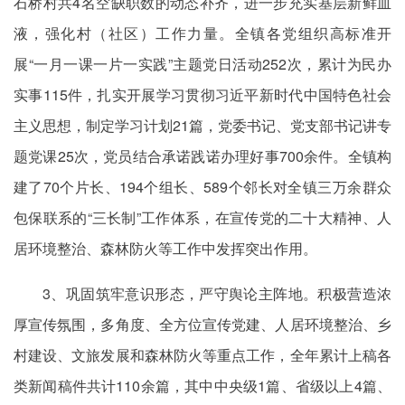
石桥村共4名空缺职数的动态补齐，进一步充实基层新鲜血
液，强化村（社区）工作力量。全镇各党组织高标准开
展“一月一课一片一实践”主题党日活动252次，累计为民办
实事115件，扎实开展学习贯彻习近平新时代中国特色社会
主义思想，制定学习计划21篇，党委书记、党支部书记讲专
题党课25次，党员结合承诺践诺办理好事700余件。全镇构
建了70个片长、194个组长、589个邻长对全镇三万余群众
包保联系的“三长制”工作体系，在宣传党的二十大精神、人
居环境整治、森林防火等工作中发挥突出作用。
3、巩固筑牢意识形态，严守舆论主阵地。积极营造浓
厚宣传氛围，多角度、全方位宣传党建、人居环境整治、乡
村建设、文旅发展和森林防火等重点工作，全年累计上稿各
类新闻稿件共计110余篇，其中中央级1篇、省级以上4篇、