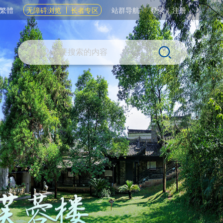
繁體
无障碍浏览
长者专区
站群导航
登录
|
注册