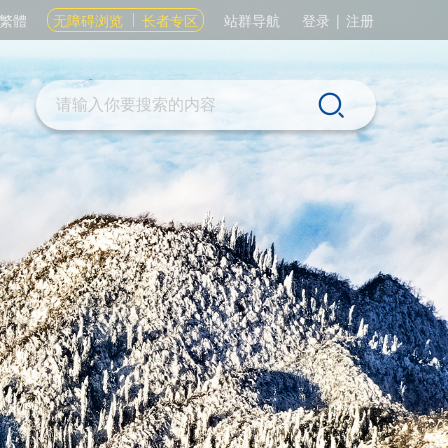
繁體
无障碍浏览
长者专区
站群导航
登录
|
注册