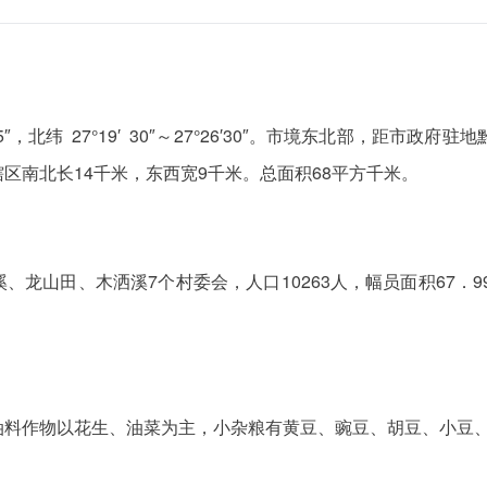
22′15″，北纬 27°19′ 30″～27°26′30″。市境东北部，
区南北长14千米，东西宽9千米。总面积68平方千米。
龙山田、木洒溪7个村委会，人口10263人，幅员面积67．9
油料作物以花生、油菜为主，小杂粮有黄豆、豌豆、胡豆、小豆