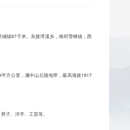
距市政府驻地黔城镇87千米。东接湾溪乡，南邻雪峰镇，西
9平方公里，属中山丘陵地带，最高海拔1917
、荞子、洋芋、工苕等。