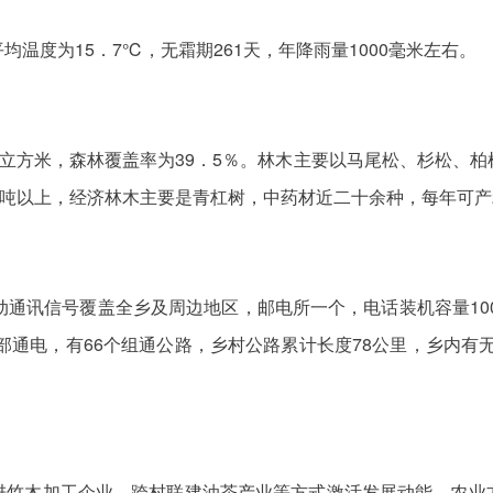
温度为15．7℃，无霜期261天，年降雨量1000毫米左右。
540立方米，森林覆盖率为39．5％。林木主要以马尾松、杉松
0吨以上，经济林木主要是青杠树，中药材近二十余种，每年可产
动通讯信号覆盖全乡及周边地区，邮电所一个，电话装机容量100
部通电，有66个组通公路，乡村公路累计长度78公里，乡内有无
进竹木加工企业、跨村联建油茶产业等方式激活发展动能，农业