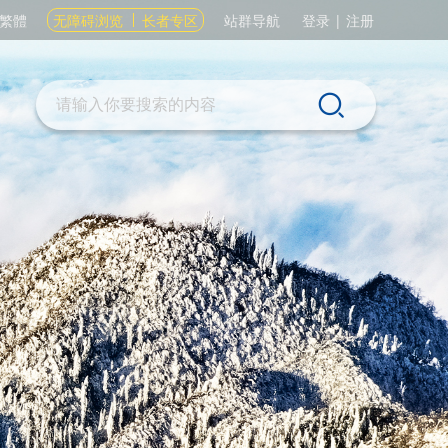
繁體
无障碍浏览
长者专区
站群导航
登录
|
注册