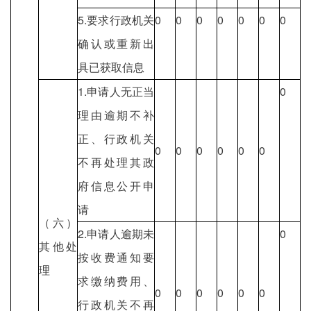
5.要求行政机关
0
0
0
0
0
0
0
确认或重新出
具已获取信息
1.申请人无正当
0
理由逾期不补
正、行政机关
0
0
0
0
0
0
不再处理其政
府信息公开申
请
（六）
2.申请人逾期未
0
其他处
按收费通知要
理
求缴纳费用、
0
0
0
0
0
0
行政机关不再