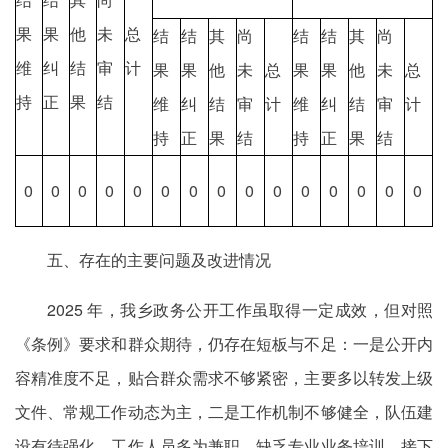
果
果
他
未
总
结
结
其
尚
结
结
其
尚
维
纠
结
审
计
果
果
他
未
总
果
果
他
未
总
持
正
果
结
维
纠
结
审
计
维
纠
结
审
计
持
正
果
结
持
正
果
结
0
0
0
0
0
0
0
0
0
0
0
0
0
0
0
五、存在的主要问题及改进情况
2025 年，我乡政务公开工作虽取得一定成效，但对照
《条例》要求和群众期待，仍存在短板与不足：一是公开内
容精准度不足，贴合群众需求不够紧密，主要多以转发上级
文件、常规工作动态为主，二是工作机制不够健全，队伍建
设有待强化，工作人员多为兼职，缺乏专业业务培训。接下