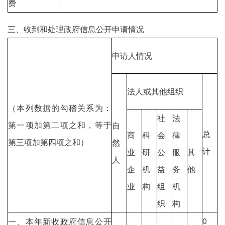
费
三、收到和处理政府信息公开申请情况
申请人情况
法人或其他组织
（本列数据的勾稽关系为：
社
法
第一项加第二项之和，等于
自
总
商
科
会
律
第三项加第四项之和）
然
计
业
研
公
服
其
人
企
机
益
务
他
业
构
组
机
织
构
0
一、本年新收政府信息公开