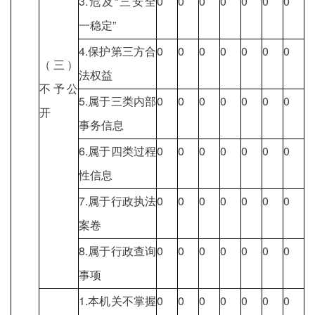
3.危及“三安全
0
0
0
0
0
0
0
一稳定”
4.保护第三方合
0
0
0
0
0
0
0
（三）
法权益
不予公
5.属于三类内部
0
0
0
0
0
0
0
开
事务信息
6.属于四类过程
0
0
0
0
0
0
0
性信息
7.属于行政执法
0
0
0
0
0
0
0
案卷
8.属于行政查询
0
0
0
0
0
0
0
事项
1.本机关不掌握
0
0
0
0
0
0
0