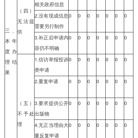
相关政府信息
（四）
2.没有现成信息
0
0
0
0
0
0
0
无法提
需要另行制作
三、
供
3.补正后申请内
0
0
0
0
0
0
0
本年
容仍不明确
度办
1.信访举报投诉
0
0
0
0
0
0
0
理结
类申请
果
2.重复申请
0
0
0
0
0
0
0
（五）
3.要求提供公开
0
0
0
0
0
0
0
不予处
出版物
理
4.无正当理由大
0
0
0
0
0
0
0
量反复申请