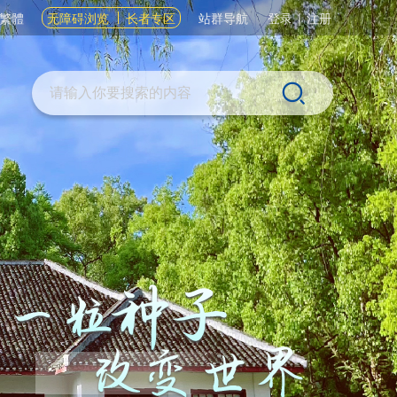
繁體
无障碍浏览
长者专区
站群导航
登录
|
注册