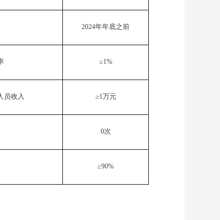
2024
年年底
之
前
率
≥1%
人员收入
≥1
万元
0
次
≥90%