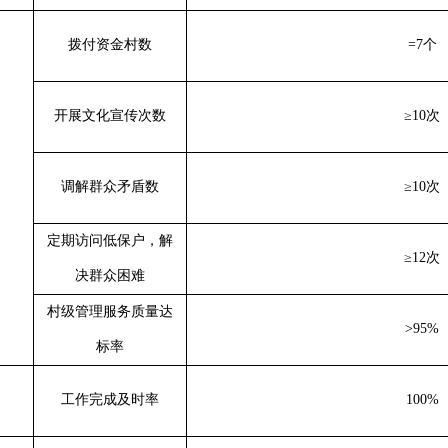
拨付资金村数
=7
个
开展文化宣传次数
≥10
次
调解群众矛盾数
≥10
次
定期访问低保户，解
≥12
次
决群众困难
村级管理服务质量达
>95
%
标率
工作完成及时率
100%