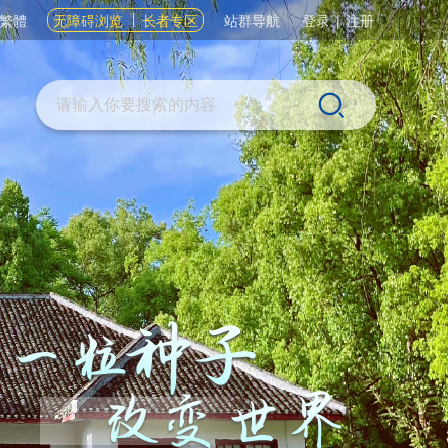
繁體
无障碍浏览
长者专区
站群导航
登录
|
注册