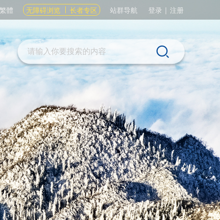
繁體
无障碍浏览
长者专区
站群导航
登录
|
注册