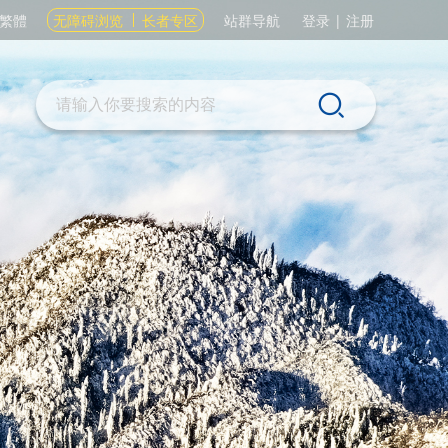
繁體
无障碍浏览
长者专区
站群导航
登录
|
注册