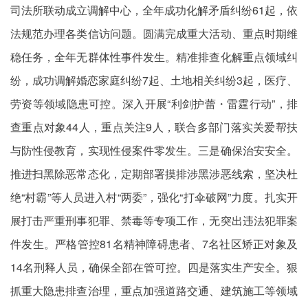
司法所联动成立调解中心，全年成功化解矛盾纠纷61起，依
法规范办理各类信访问题。圆满完成重大活动、重点时期维
稳任务，全年无群体性事件发生。精准排查化解重点领域纠
纷，成功调解婚恋家庭纠纷7起、土地相关纠纷3起，医疗、
劳资等领域隐患可控。深入开展“利剑护蕾・雷霆行动”，排
查重点对象44人，重点关注9人，联合多部门落实关爱帮扶
与防性侵教育，实现性侵案件零发生。三是确保治安安全。
推进扫黑除恶常态化，定期部署摸排涉黑涉恶线索，坚决杜
绝“村霸”等人员进入村“两委”，强化“打伞破网”力度。扎实开
展打击严重刑事犯罪、禁毒等专项工作，无突出违法犯罪案
件发生。严格管控81名精神障碍患者、7名社区矫正对象及
14名刑释人员，确保全部在管可控。四是落实生产安全。狠
抓重大隐患排查治理，重点加强道路交通、建筑施工等领域