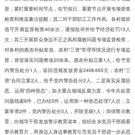
督，紧盯重要时间节点，在节假日、重要节点开展专项督查
检查和推送廉洁提醒；其二对干部职工工作作风、各村值班
值守开展监督检查40余次，通报批评并给予经济处罚13人
次；其三开展群众身边不正之风和腐败问题专项监督检查，
对各村的惠农补贴发放、农村“三资”管理等情况进行专项监
督，督促落实问题整改20余条。惠农补贴立案1人，给予党
内警告处分1人，追回违规发放资金2408.655元；农村“三
资”合同立案2人，给予党内警告处分2人。二是落实反腐惩
恶。运用“四种形态”，加大重点领域反腐力度，今年共处置
问题线索6件，已办结5件，运用第一种形态处理7人次，立
案审查2件，党内警告处分3人，开除党籍1人；加强警示教
育，向领导干部发放警示教育读本，组织全乡党员干部观看
警示教育片，用身边人身边事教育引导党员干部进一步从思