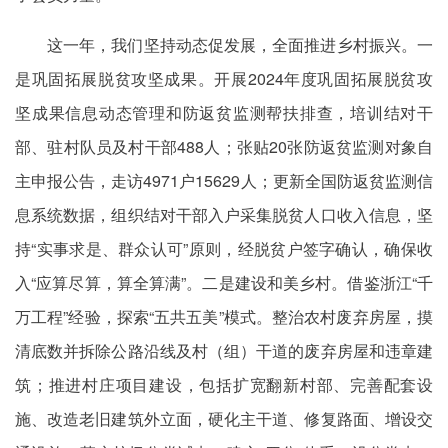
这一年，我们坚持动态促发展，全面推进乡村振兴。一
是巩固拓展脱贫攻坚成果。开展2024年度巩固拓展脱贫攻
坚成果信息动态管理和防返贫监测帮扶排查，培训结对干
部、驻村队员及村干部488人；张贴20张防返贫监测对象自
主申报公告，走访4971户15629人；更新全国防返贫监测信
息系统数据，组织结对干部入户采集脱贫人口收入信息，坚
持“实事求是、群众认可”原则，经脱贫户签字确认，确保收
入“应算尽算，算全算满”。二是建设和美乡村。借鉴浙江“千
万工程”经验，探索“五共五美”模式。整治农村废弃房屋，摸
清底数并拆除公路沿线及村（组）干道的废弃房屋和违章建
筑；推进村庄项目建设，包括扩宽翻新村部、完善配套设
施、改造老旧建筑外立面，硬化主干道、修复路面、增设交