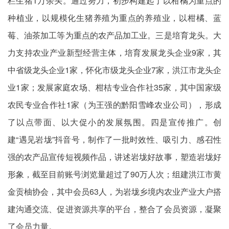
栏生猪1万余头。通过努力，初步构建起了以柑橘为重点的
种植业，以规模化生猪养殖为重点的养殖业，以柑橘、蓝
莓、油茶加工等为重点的农产品加工业。三是培育龙头。大
力支持农业产业新型经营主体，培育发展龙头企业9家，其
中省级龙头企业1家，怀化市级龙头企业7家，洪江市龙头企
业1家；发展家庭农场、柑桔专业合作社35家，其中国家级
农民专业合作社1家（为王强的黔阳雪峰农业公司），形成
了以点带面、以大促小的发展氛围。四是宣传推广。创
建“遇见岩垅”抖音号，制作了一批时效性、吸引力、感召性
强的农产品宣传短视频作品，讲述岩垅好故事，塑造岩垅好
形象，截至目前账号浏览量超过了90万人次；组建洪江市黄
金贡柚协会，其中会员63人，为岩垅乡境内农业产业大户搭
建沟通交流、促进资源共享的平台，整合了会员资源，凝聚
了会员力量。