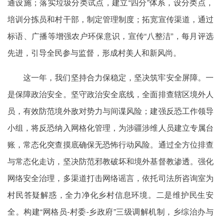
通设施；落实垃圾分类试点，建立“四分”体系，设分类点，
培训分拣员和村干部，制定管理制度；拓宽宣传渠道，通过
标语、广播等增强农户环保意识，宣传“八整洁”，每月评选
先进，引导全民参与监督，形成村美人和新风尚。
这一年，我们坚持合力保稳定，坚决筑牢安全屏障。一
是保障政治安全。坚守政治安全底线，全面排查辖区境外人
员，有效防范境外敌对势力与间谍风险；建强反恐工作领导
小组，将反恐纳入网格化管理，为涉疆涉维人员建立专属台
账，常态化突查摸底确保无恐怖行动风险。通过全方位排查
与常态化走访，坚决防范邪教破坏和境外基督教渗透。强化
网络安全治理，多渠道打击网络谣言，依托司法所咨询室为
村民答疑解惑，全力净化乡村信息环境。二是维护民生安
全。构建“网格员-村委-乡政府”三级调解机制，乡综治办与