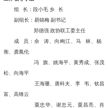
组
长：段小毛 乡
长
副组长：易锦梅 副书记
郑德强 政协联工委主任
成
员：佘
涛、向峋江、马
林、杨
衡、龚胤伦
冯
旗、姚海平、黄秀成、张茂
松、向海平
王海珊、唐科夫、李
韦、钦昌
富、高锋云
粟忠华、谢忠元、粟昌亮、肖