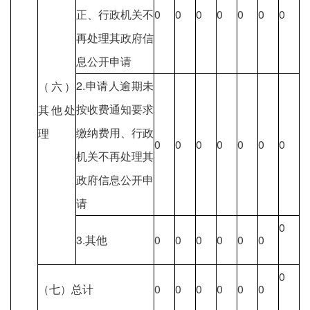
正、行政机关不
0
0
0
0
0
0
0
再处理其政府信
息公开申请
2.申请人逾期未
（六）
按收费通知要求
其他处
缴纳费用、行政
理
0
0
0
0
0
0
0
机关不再处理其
政府信息公开申
请
0
3.其他
0
0
0
0
0
0
0
（七）总计
0
0
0
0
0
0