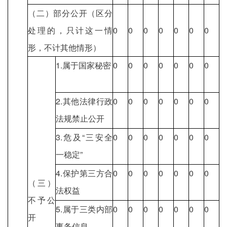
（二）部分公开（区分
处理的，只计这一情
0
0
0
0
0
0
0
形，不计其他情形）
1.属于国家秘密
0
0
0
0
0
0
0
2.其他法律行政
0
0
0
0
0
0
0
法规禁止公开
3.危及“三安全
0
0
0
0
0
0
0
一稳定”
4.保护第三方合
0
0
0
0
0
0
0
（三）
法权益
不予公
5.属于三类内部
0
0
0
0
0
0
0
开
事务信息