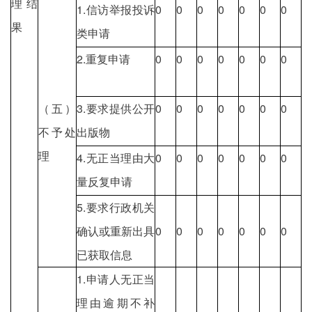
理结
1.信访举报投诉
0
0
0
0
0
0
0
果
类申请
2.重复申请
0
0
0
0
0
0
0
（五）
3.要求提供公开
0
0
0
0
0
0
0
不予处
出版物
理
4.无正当理由大
0
0
0
0
0
0
0
量反复申请
5.要求行政机关
确认或重新出具
0
0
0
0
0
0
0
已获取信息
1.申请人无正当
理由逾期不补