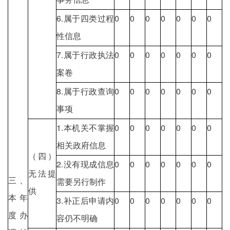
6.属于四类过程
0
0
0
0
0
0
0
性信息
7.属于行政执法
0
0
0
0
0
0
0
案卷
8.属于行政查询
0
0
0
0
0
0
0
事项
1.本机关不掌握
0
0
0
0
0
0
0
相关政府信息
（四）
2.没有现成信息
0
0
0
0
0
0
0
无法提
三、
需要另行制作
供
本年
3.补正后申请内
0
0
0
0
0
0
0
度办
容仍不明确