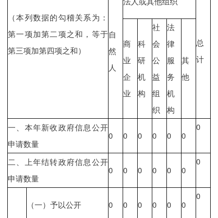
法人或其他组织
（本列数据的勾稽关系为：
社
法
第一项加第二项之和，等于
自
总
商
科
会
律
第三项加第四项之和）
然
计
业
研
公
服
其
人
企
机
益
务
他
业
构
组
机
织
构
0
一、本年新收政府信息公开
0
0
0
0
0
0
申请数量
0
二、上年结转政府信息公开
0
0
0
0
0
0
申请数量
0
（一）予以公开
0
0
0
0
0
0