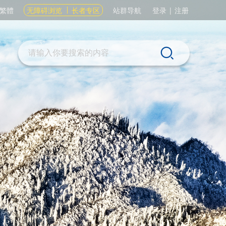
繁體
无障碍浏览
长者专区
站群导航
登录
|
注册