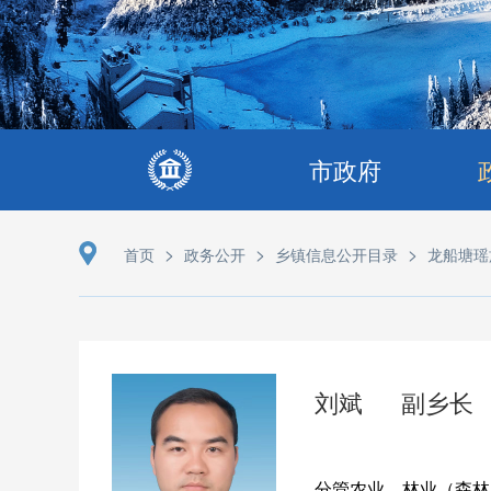
市政府
>
>
>
首页
政务公开
乡镇信息公开目录
龙船塘瑶
刘斌
副乡长
分管农业、林业（森林