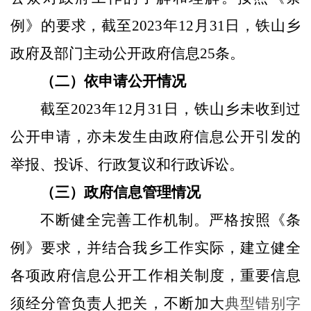
例》的
要求
，
截至
2023
年
12月31日，铁山乡
政府及部门主动公开政府信息
25
条。
（
二
）依申请公开
情况
截至
202
3
年
12月31日，铁山乡未收到过
公开申请，亦未发生由政府信息公开引发的
举报、投诉、行政复议和行政诉讼。
（三）
政府信息管理
情况
不断
健全
完善
工作机制。严格按照《条
例》要求，并结合我
乡
工作实际，建立健全
各项
政府
信息公开工作相关制度
，重要信息
须经分管负责人把关，不断加大
典型错别字