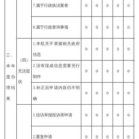
7.属于行政执法案卷
0
0
0
0
0
8.属于行政查询事项
0
0
0
0
0
1.本机关不掌握相关政府
0
0
0
0
0
信息
三、
（四）
2.没有现成信息需要另行
本年
无法提
0
0
0
0
0
制作
度办
供
理结
3.补正后申请内容仍不明
0
0
0
0
0
果
确
1.信访举报投诉类申请
0
0
0
0
0
2.重复申请
0
0
0
0
0