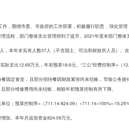
点工作，围绕市委、市政府的工作部署，积极履行职责，强化管
理流程，部门整体支出管理得到了提升。2021年度本部门整体
，本年末实有人数37人（不含国土、司法和财政所人员）。在职人员控
支出12.69万元，年初预算18.6元。“三公”经费控制率=（12.69÷1
餐固定食堂，且部分招待餐因财政紧张尚未结账，导致公务接待
，且部分维修费用尚未结账，相较年初预算控制有所下降。
控制率=（711.14-824.09）÷711.14×100%=-15.25
加。本年共追加资金824.09万元。