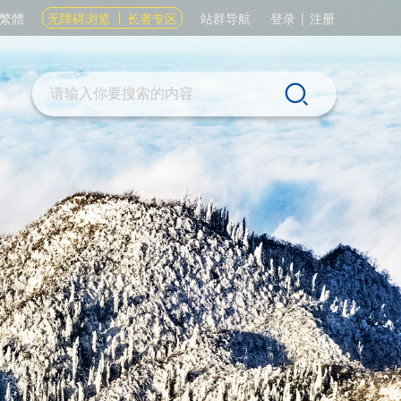
繁體
无障碍浏览
长者专区
站群导航
登录
|
注册