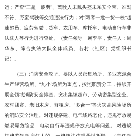
运；严查“三超一疲劳”、驾驶人未戴头盔未系安全带、准驾
不符、野蛮驾驶等交通违法行为；对“两客一危一货一校”超
速超员、疲劳驾驶，货车、农用车、摩托车、电动自行车非
法载人等行为进行查处。（责任领导：易季平，责任人：周
华东、综合执法大队全体成员、各村（社区）党组织书
记）。
（三）消防安全攻坚。要以人员密集场所、多业态混合
生产经营场所、“九小”场所为重点，按照职责分工，持续开
展全领域消防安全排查。突出集镇超市、劳动密集型企业、
农村团寨、老旧木房、群租房、“多合一”等火灾高风险场所
的消防安全治理。对违规搭建、电气线路老化，违规存放易
燃易爆危险品；电动自行车违规停放充电等问题。 对违规
搭建彩钢板房住人的，一律依法依规予以拆除。（责任领