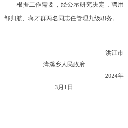
根据
工作需要，
经
公示研究决定
，
聘用
邹归航、蒋才群两名同志
任管理九级职务。
洪江市
湾溪
乡人民政府
202
4
年
3
月
1
日