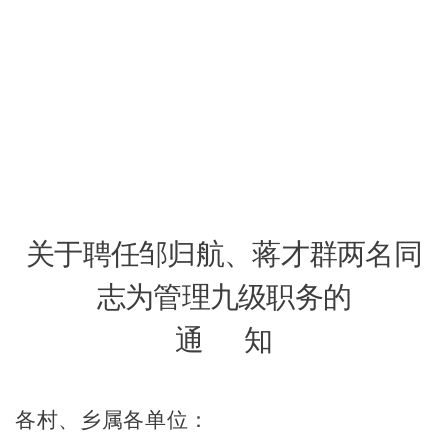
关于
聘任邹归航、蒋才群两名同
志为管理九级职务的
通
知
各
村、乡属各单位
：