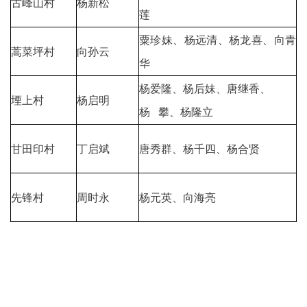
古峰山村
杨新松
莲
粟珍妹、杨远清、杨龙喜、向青
蒿菜坪村
向孙云
华
杨爱隆、杨后妹、唐继香、
堙上村
杨启明
杨 攀、杨隆立
甘田印村
丁启斌
唐秀群、杨千四、杨合贤
先锋村
周时永
杨元英、向海亮