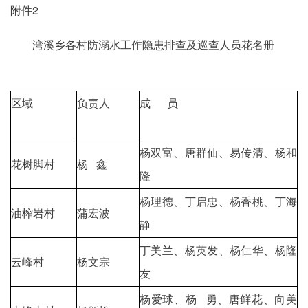
附件2
湾溪乡各村防溺水工作隐患排查及巡查人员花名册
区域
负责人
成 员
杨双富、唐群仙、易传清、杨和
花树脚村
杨 鑫
隆
杨理德、丁启忠、杨香桃、丁海
油榨岩村
蒲宏波
静
丁美兰、杨英发、杨仁华、杨隆
云峰村
杨文宗
友
杨爱球、杨 勇、唐鲜花、向美