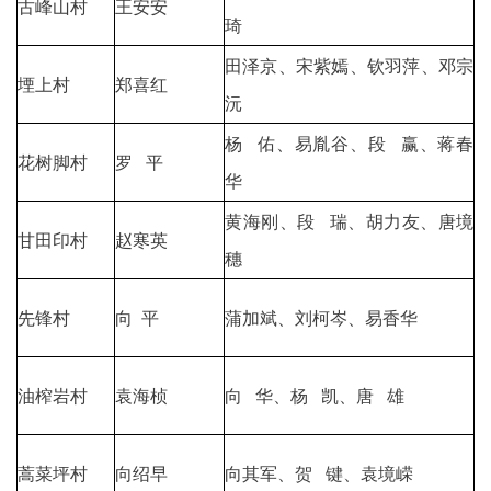
古峰山村
王安安
琦
田泽京、宋紫嫣、钦羽萍、邓宗
堙上村
郑喜红
沅
杨 佑、易胤谷、段 赢、蒋春
花树脚村
罗 平
华
黄海刚、段 瑞、胡力友、唐境
甘田印村
赵寒英
穗
先锋村
向 平
蒲加斌、刘柯岑、易香华
油榨岩村
袁海桢
向 华、杨 凯、唐 雄
蒿菜坪村
向绍早
向其军、贺 键、袁境嵘