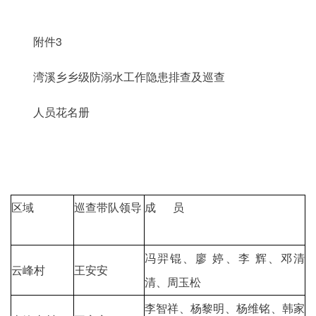
附件3
湾溪乡乡级防溺水工作隐患排查及巡查
人员花名册
区域
巡查带队领导
成 员
冯羿锟、廖 婷、李 辉、邓清
云峰村
王安安
清、周玉松
李智祥、杨黎明、杨维铭、韩家