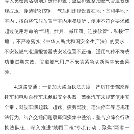
等人员密集活动场所进行排查，重点排查整治燃气管道被违
规占压、穿越密闭空间，气瓶间违规设置在地下室和半地下
室内，擅自将气瓶放置于室内用餐场所，使用不符合要求或
超过使用寿命的“气瓶、灶具、减压阀、连接软管”，私接“三
通”，不严格落实《中华人民共和国安全生产法》的要求，
不安装燃气泄漏报警器或安装位置不正确、适用气种不符或
功能过期失效、管道燃气用户不安装紧急切断阀等安全风
险。
4.道路交通：一是加大路面执法力度，严厉打击驾乘摩
托车和电动自行车未佩戴安全头盔，驾乘汽车未规范使用安
全带，驾驶车辆超载、超速、疲劳驾驶、违法停车等违规违
法行为。结合交通问题顽瘴痼疾集中整治，整合乡综合行政
执法队伍，深入推进“戴帽工程”专项行动，聚焦“两客一