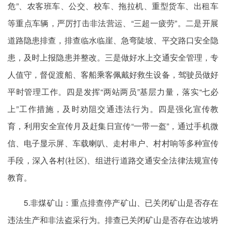
危”、农客班车、公交、校车、拖拉机、重型货车、出租车
等重点车辆，严厉打击非法营运、“三超一疲劳”。二是开展
道路隐患排查，排查临水临崖、急弯陡坡、平交路口安全隐
患，及时上报隐患并整改。三是做好水上交通安全管理，专
人值守，督促渡船、客船乘客佩戴好救生设备，驾驶员做好
平时管理工作。四是发挥“两站两员”基层力量，落实“七必
上”工作措施，及时劝阻交通违法行为。四是强化宣传教
育，利用安全宣传月及赶集日宣传“一带一盔”，通过手机微
信、电子显示屏、车载喇叭、走村串户、村村响等多种宣传
手段，深入各村(社区)、组进行道路交通安全法律法规宣传
教育。
5.非煤矿山：重点排查停产矿山、已关闭矿山是否存在
违法生产和非法盗采行为。排查已关闭矿山是否存在边坡坍