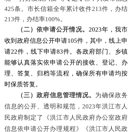
425
条。
市长信箱全年累计收件
213
件
，办结
213
件
，
办结率
100%
。
（二）依申请公开情况。
202
3
年，我市
收到政府信息公开申请
105
件，其中，
线上
申
请
22
件
，
线下申请
83
件
。各
政府部门
、
乡镇
能够认真落实依申请公开的接收、登记、办
理、答复、归档等流程，确保所有申请均按
时保质答复。
（三）政府信息管理情况。
为
确保政务
信息的公开、透明和规范
，
2023
年
洪江市人
民政府制定了《洪江市人民政府办公室政府
信息依申请公开办理规程》《洪江市人民政