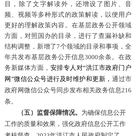
目，
除了文字解读外，
还增设了
图片、
音
频、
视频等多种形式的政策解读，以便用户
更好
的
理解政策内容。
在基层政务公开领域
方面，对照国办的目录，进行了查漏补缺和
结构调整，新增了
7个领域的目录和事项，全
年共发布基层政务公开信息3000余条。在政
务新媒体方面，
安排专人对
“
洪江市政府门户
网
”
微信公众号
进行及时
维护和
更新，
通过市
政府网微信公众号同步
发布相关政务信息
21
6
条。
（五）监督保障情况。
为
确保信息公开
工作的质量和效果
，
强化政府信息公开工作
考核督查
，
2
023
年洪江市人民政府制定了