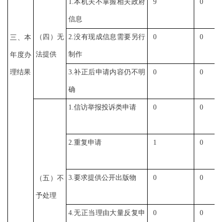
1.
本机关不掌握相关政府
9
0
信息
（四）无
2.
没有现成信息需要另行
0
0
三、本
法提供
制作
年度办
理结果
3.
补正后申请内容仍不明
0
0
确
1.
信访举报投诉类申请
0
0
2.
重复申请
1
0
3.
要求提供公开出版物
0
0
（五）不
予处理
4.
无正当理由大量反复申
0
0