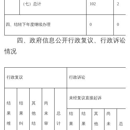
（七）总计
102
2
四、结转下年度继续办理
0
0
四、政府信息公开行政复议、行政诉讼
情况
行政复议
行政诉讼
未经复议直接起诉
结
结
其
尚
果
果
他
未
总
结
结
其
尚
维
纠
结
审
计
果
果
他
未
总