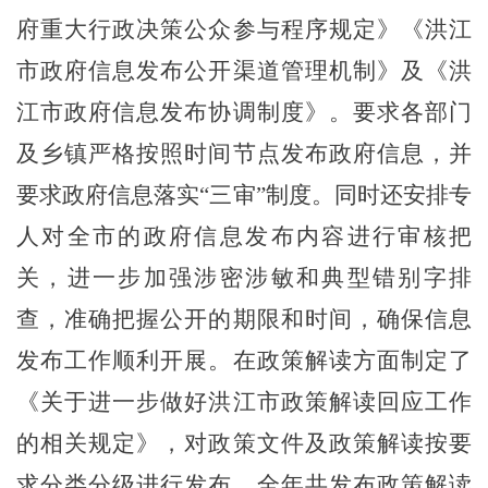
府重大行政决策公众参与程序规定
》
《
洪江
市政府信息发布公开渠道管理机制
》
及《洪
江市政府信息发布协调制度》。要求各
部门
及乡镇严格
按照时间节点发布政府信息，并
要求政府
信息
落实
“
三审
”
制度
。同时还
安排专
人对
全市的政府
信息发布内容进行
审核把
关
，进一步加强涉密涉敏和典型错别字排
查，准确把握公开的期限和时间，确保信息
发布工作顺利开展。
在政策解读方面制定了
《
关于进一步做好洪江市政策解读回应工作
的相关规定
》
，
对政策文件及政策解读按要
求分类分级进行发布，全年共发布政策解读