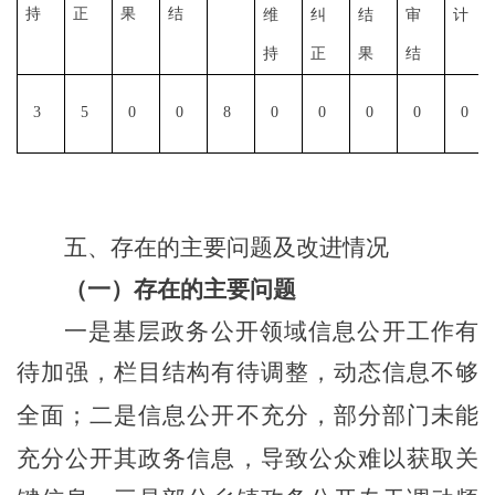
持
正
果
结
维
纠
结
审
计
持
正
果
结
3
5
0
0
8
0
0
0
0
0
五、存在的主要问题及改进情况
（
一
）
存在的主要问题
一
是
基层政务公开领域信息公开
工作有
待加强
，栏目结构有待调整，动态信息不够
全面
；
二是
信息
公开不充分
，
部
分部门未能
充分公开其政务信息
，
导致公众难以获取关