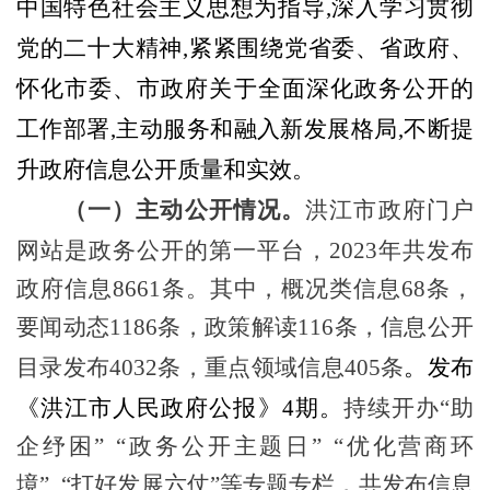
中国特色社会主义思想为指导
,
深入学习贯彻
党的二十大精神
,
紧紧围绕党省委
、
省政府
、
怀化
市委
、
市政府关于全面深化政务公开的
工作部署
,
主动服务和融入新发展格局
,
不断提
升政府信息公开质量和实效。
（一）主动公开情况。
洪江市政府门户
网站是政务公开的
第一平台，
2023
年共发布
政府信息
8661
条。其中，概况类信息
68
条，
要闻动态
1186
条，政策解读
116
条，信息公开
目录发布
4032
条，重点领域信息
405
条
。
发布
《洪江市人民政府公报》
4
期
。
持续开办
“
助
企纾困
”
“
政务公开主题日
”
“
优化营商环
境
”
“
打好发展六仗
”
等专题专栏，
共发布信息