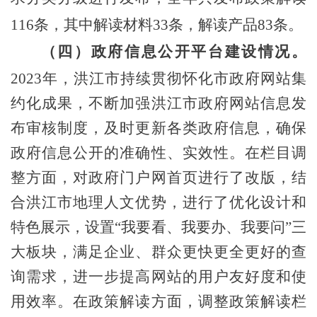
116
条，其中解读材料
33
条，解读产品
83
条。
（四）政府信息公开平台建设情况。
2023
年，洪江市持续贯彻怀化市政府网站集
约化成果，不断
加强
洪江市
政府网站信息发
布审核
制度
，及时更新
各类政府信息
，确保
政府信息公开的准确性、实效性。
在栏目调
整方面，对
政府门户网首页进行了
改版
，结
合洪江市
地理人文优势
，
进行了优化设计和
特色展示，
设置
“
我要看、我要办、我要问
”
三
大板块
，
满足企业、
群众更快更全更好的
查
询
需求，
进一步
提高
网站
的用户友好度和使
用效率。
在政策解读方面，调整政策解读栏