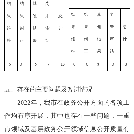
结
结
其
尚
结
结
其
尚
果
果
他
未
总
果
果
他
未
总
维
纠
结
审
计
维
纠
结
审
计
持
正
果
结
持
正
果
结
5
0
6
7
18
0
0
3
0
3
五、存在的主要问题及改进情况
2022
年，我市在政务公开方面的各项工
作均有序开展，其中也存在一些问题：一重
点领域及基层政务公开领域信息公开质量有