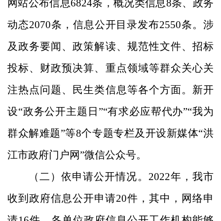
网站公布信息
6824
条，概况类信息
8
条、政务
动态
2070
条，信息公开目录发布
2550
条。涉
及政务要闻、政策解读、规范性文件、招标
投标、财政预决算、重点领域等群众关心关
注热点问题、民生类信息等各个方面。新开
设
“
政务公开主题日
”“
有求必应帮代办
”“
我为
群众解难题
”
等
8
个专题专栏及开设新媒体
“
洪
江市政府门户网
”
微信公众号。
（二）
依申请公开情况。
2022
年，我市
收到政府信息公开申请
20
件，其中，网络申
请
16
件。各单位政府信息公开工作机构能够