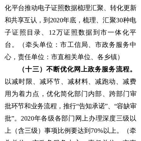
化
平台推动电子证照数据梳理汇聚、转化更新
和共享互认，到
2020
年
底，梳理、汇聚
30
种电
子证照目录、
12
万证照数据到市一体化平
台。
（牵头单位：市工信局、市政务服务中
心，责任单位：市直相关单位、各乡镇）
（十三）不断优化网上政务服务流程。
以减时限、减环节、
减材料、减跑动、减费
用为着力点，优化简化部门内部、跨部
门审
批环节和业务流程，推行“告知承诺”、“容缺审
批”。
2020
年
各级各部门网上办理深度三级以
上（含三级）事项比例要达到
70%
以上。
（牵