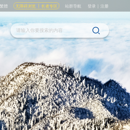
繁體
无障碍浏览
长者专区
站群导航
登录
|
注册