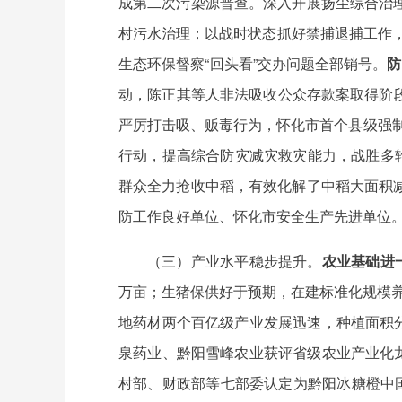
成第二次污染源普查。深入开展扬尘综合治理，
村污水治理；以战时状态抓好禁捕退捕工作，“
生态环保督察“回头看”交办问题全部销号。
防
动，陈正其等人非法吸收公众存款案取得阶段
严厉打击吸、贩毒行为，怀化市首个县级强制
行动，提高综合防灾减灾救灾能力，战胜多
群众全力抢收中稻，有效化解了中稻大面积
防工作良好单位、怀化市安全生产先进单位
（三）产业水平稳步提升。
农业基础进
万亩；生猪保供好于预期，在建标准化规模养殖
地药材两个百亿级产业发展迅速，种植面积分
泉药业、黔阳雪峰农业获评省级农业产业化龙
村部、财政部等七部委认定为黔阳冰糖橙中