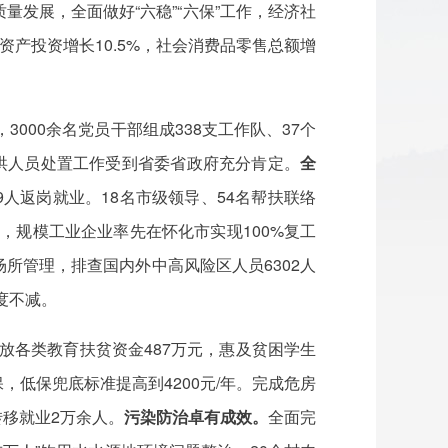
发展，全面做好“六稳”“六保”工作，经济社
资产投资增长10.5%，社会消费品零售总额增
3000余名党员干部组成338支工作队、37个
洪人员处置工作受到省委省政府充分肯定。
全
9人返岗就业。18名市级领导、54名帮扶联络
元，规模工业企业率先在怀化市实现100%复工
所管理，排查国内外中高风险区人员6302人
度不减。
发放各类教育扶贫资金487万元，惠及贫困学生
保，低保兜底标准提高到4200元/年。完成危房
转移就业2万余人。
污染防治卓有成效。
全面完