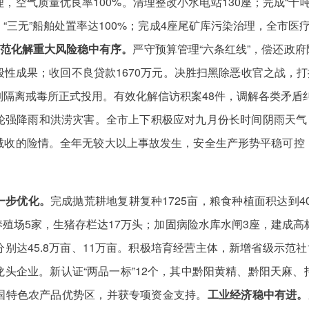
空气质量优良率100%。清理整改小水电站130座；完成“千
三无”船舶处置率达100%；完成4座尾矿库污染治理，全市医
范化解重大风险稳中有序。
严守预算管理“六条红线”，偿还政府
性成果；收回不良贷款1670万元。决胜扫黑除恶收官之战，打
隔离戒毒所正式投用。有效化解信访积案48件，调解各类矛盾纠
轮强降雨和洪涝灾害。全市上下积极应对九月份长时间阴雨天气，
减收的险情。全年无较大以上事故发生，安全生产形势平稳可控
。
一步优化。
完成抛荒耕地复耕复种1725亩，粮食种植面积达到4
场5家，生猪存栏达17万头；加固病险水库水闸3座，建成高标准农
别达45.8万亩、11万亩。积极培育经营主体，新增省级示范社
头企业。新认证“两品一标”12个，其中黔阳黄精、黔阳天麻
国特色农产品优势区，并获专项资金支持。
工业经济稳中有进。