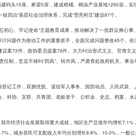
，新建码头15座、桥梁5座，建成柑橘、桐油产业基地1250亩，
核四治”基层社会治理体系，完成“雪亮村庄”建设87个。
不忘初心、牢记使命”主题教育成果，推动解决了一批群众揪心事
审计问题作为推动工作的重要抓手，全面完成问题整改45个。依
议案73件、政协委员提案76件。大力纠治形式主义、官僚主
责任制，坚定不移纠“四风”、转作风，严肃查处政府机关、事
场登记工作，双拥优抚、退役军人事务、国防动员、人民武装、
会、科协、文联、共青团、老龄老干、公积金、史志、档案、水
年，我市经济社会发展取得重大成就，地区生产总值年均增长7.1%
.7%，城乡居民可支配收入年均分别增长8.8%、10.3%，一般