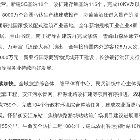
。新建5G基站12个，改扩建存量基站115个，完成10KV及以
、8000万个音圈马达生产线建成投产，刺葡萄酒庄进入量产阶
团获批国家级装配式建筑产业基地。全年新增规模工业企业8家，
居、宝山书院、南正街等古建筑群完成修缮，雪峰山森林康养
动、万寿宫《汉婚大典》演出，全年接待国内外游客128万人次
000万元；新亚行国际商贸物流城开工建设，长沙银行洪江支行
力等服务业持续向好发展。
续加快。
全域旅游综合体、隆平体育中心、民兵训练中心主体
配套工程、安江污水管网、稻源北路改扩建等项目有序推进。
农
集点759个。完成104个行政村环境综合整治任务，建成农业面源
展。
怀邵衡安江东站、焦柳铁路黔城站站前广场项目建设进展顺利
55公里、生命安全防护工程108公里，建成农村客运招呼站10