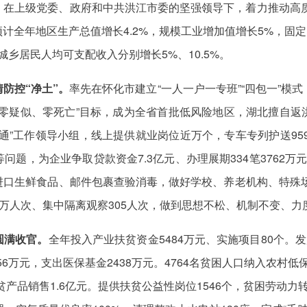
在上级党委、政府和中共洪江市委的坚强领导下，着力推动高质量
全年地区生产总值增长4.2%，规模工业增加值增长5%，固定
，城乡居民人均可支配收入分别增长5%、10.5%。
防控“净土”。
率先在怀化市建立“一人一户一专班”“四包一”模式，
、零疑似、零死亡”目标，成为全省首批低风险地区，湖北擅自返
通”工作领导小组，线上提供就业岗位近万个，专车专列护送95
题，为企业争取贷款资金7.3亿元、办理展期334笔3762万
进口生鲜食品、邮件包裹查验消毒，做好学校、养老机构、特殊场
71万人次、集中隔离观察305人次，做到思想不松、机制不变、力
圆满收官。
全年投入产业扶贫资金5484万元、实施项目80个。
56万元，支出医保基金2438万元。4764名贫困人口纳入农村低
贫产品销售1.6亿元。提供扶贫公益性岗位1546个，贫困劳动力