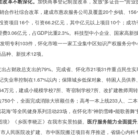
性改革不断深化。
加快商事登记制度改革，发放“多证合一”营业执
销合作社综合改革，建成市惠农服务公司及覆盖20个乡镇、15
项目16个，引资66.2亿元，其中亿元以上项目10个；成功引
经费3.06亿元，占GDP比重2.3%。科技型中小企业、国家高
报发明专利103件，怀化市唯一一家工业集中区知识产权服务分
品种、新技术12项。
出占财政总支出的79%。完成省、怀化市21项31件重点民生实
镇登记失业率控制在1.67%以内；保障城乡低保对象、特困人员供养
064万元，建成小规模学校7所、寄宿制学校7所、改扩建教师周
750个，全面完成消除大班额任务；高考一本上线233人、二本
花海”等全民健身系列活动23场，在怀化市“神韵雪峰•能歌善
图境》《乡医李晓正》在我市实景拍摄。
医疗服务能力全面提升
，市人民医院改扩建、市中医院搬迁项目有序推进，省级心内科