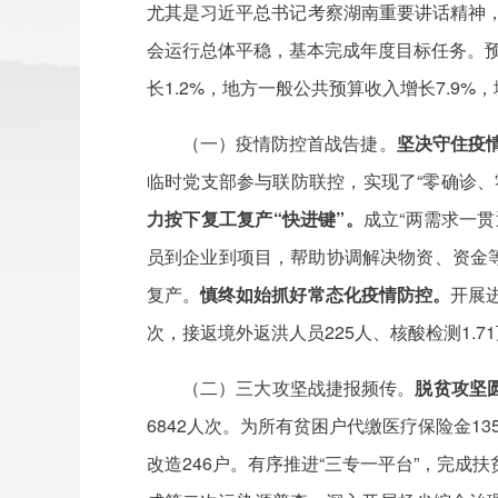
尤其是习近平总书记考察湖南重要讲话精神，
会运行总体平稳，基本完成年度目标任务。预计
长1.2%，地方一般公共预算收入增长7.9%
（一）疫情防控首战告捷。
坚决守住疫情
临时党支部参与联防联控，实现了“零确诊
力按下复工复产“快进键”。
成立“两需求一贯
员到企业到项目，帮助协调解决物资、资金等问
复产。
慎终如始抓好常态化疫情防控。
开展
次，接返境外返洪人员225人、核酸检测1.
（二）三大攻坚战捷报频传。
脱贫攻坚
6842人次。为所有贫困户代缴医疗保险金13
改造246户。有序推进“三专一平台”，完成扶