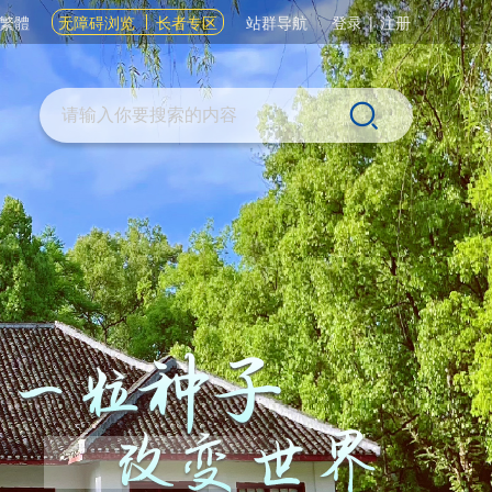
繁體
无障碍浏览
长者专区
站群导航
登录
|
注册