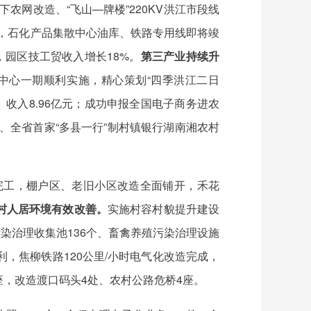
下农网改造、“飞山—牌楼”220KV洪江市段线
段，石化产品集散中心油库、铁路专用线即将竣
园区技工贸收入增长18%。
第三产业持续升
中心一期顺利实施，精心策划“四季洪江二日
、收入8.96亿元；成功申报全国电子商务进农
、全省首家“多县一行”制村镇银行湖南湘农村
完工，棚户区、老旧小区改造全面铺开，禾花
村人居环境有效改善。
实施村容村貌提升建设
污染治理收集池136个、畜禽养殖污染治理设施
，焦柳铁路120公里/小时电气化改造完成，
座，改造渡口码头4处、农村公路危桥4座。