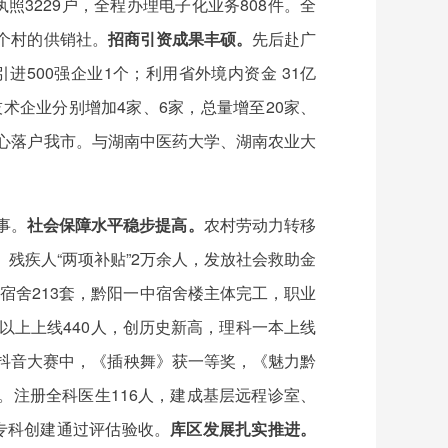
照3229户，全程办理电子化业务808件。全
6个村的供销社。
招商引资成果丰硕。
先后赴广
进500强企业1个；利用省外境内资金 31亿
新技术企业分别增加4家、6家，总量增至20家、
中心落户我市。与湖南中医药大学、湖南农业大
事。
社会保障水平稳步提高。
农村劳动力转移
、残疾人“两项补贴”2万余人，发放社会救助金
转宿舍213套，黔阳一中宿舍楼主体完工，职业
以上上线440人，创历史新高，理科一本上线
舞”抖音大赛中，《插秧舞》获一等奖，《魅力黔
。注册全科医生116人，建成基层远程诊室、
专科创建通过评估验收。
库区发展扎实推进。