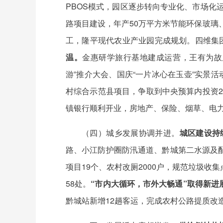
PBOS模式，园区逐步转向专业化、市场化运营
路项目建设，年产50万平方米节能环保玻璃
工，隆平现代农业产业园完成规划。四维集
温。
金惠研学旅行基地建成运营，王有为故
游”推介大会、国庆“一片冰心在玉壶”实景活
村综合示范县项目，争取到中央预算内投资2
镇银行顺利开业，房地产、保险、烟草、电
（四）城乡发展协调并进。
城区建设持
路、小江防护圈防汛通道、黔城第二水源及
项目19个、农村改厕2000户，规范垃圾收
58处。
“市内大循环，市外大畅通”取得新进
黔城站新增12趟客运，完成农村公路提质改造