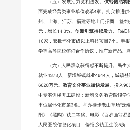
（五）发展活力竞相迸发。
供给侧结构
面完成经营类事业单位改革4家。扎实推进供
州、上海、江苏、福建等地上门招商，签约投资
元，增长14.3%。
创新引擎持续发力。
R&D
16家，获批怀化市级以上科技项目7个。申
学等高等院校签订合作协议，推广新产品、新
（六）人民群众获得感不断提升。民生支
就业4373人，新增城镇就业4644人，城
6628万元。
教育文化事业加快发展。
投入9
中专实训楼开工建设；新增义务教育阶段学位
率位居怀化市第3名。举办徒步老山草场“云端
阳》《黑陶》获二等奖。电影《百岁画翁易
人民医院信息化项目，修缮乡镇卫生院5所