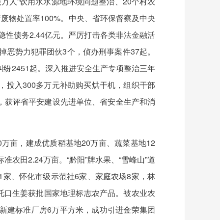
吨万人”饮用水水源地环境问题整治、20个村农
疗废物处置率100%。中央、省环保督察及中央
隐性债务2.44亿元。严厉打击各类非法金融活
掉恶势力犯罪团伙3个，侦办刑事案件37起。
纷2451起。深入推进安全生产专项整治三年
投入300多万元补助购买烘干机，组织干部
，获评省平安建设先进单位、省安全生产和消
0万亩，建成优质稻基地20万亩、蔬菜基地12
田2.24万亩。“黔阳”牌水果、“雪峰山”道
1家、怀化市级示范社6家、家庭农场8家，林
、托口生姜获批国家地理标志农产品。被农业农
新建标准厂房6万平方米，成功引进金荣集团