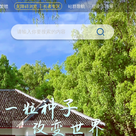
繁體
无障碍浏览
长者专区
站群导航
登录
|
注册