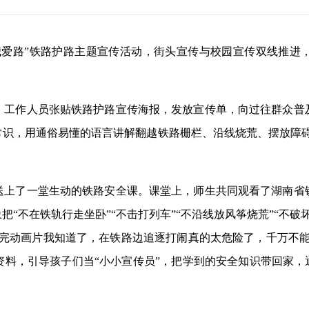
我爱路”铁路护路主题宣传活动，街头宣传与校园宣传双线推进
，工作人员张贴铁路护路宣传海报，发放宣传单，向过往群众普
常识，用通俗易懂的语言讲解翻越铁路栅栏、沿线烧荒、摆放障碍
送上了一堂生动的铁路安全课。课堂上，师生共同观看了湖南省
把“不在铁轨行走坐卧”“不击打列车”“不沿线放风筝烧荒”“不
看完动画片我知道了，在铁路边追逐打闹真的太危险了，千万不能
料，引导孩子们当“小小宣传员”，把学到的安全知识带回家，